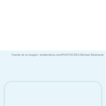
alcanzar tus objetivos y recuperar tu vitalidad?
¡Crea tu propia vida y yo te ayudaré!
CONTACTA CON NOSOTROS
Fuente de la imagen: shutterstock.com/PHOTOCREA Michael Bednarek